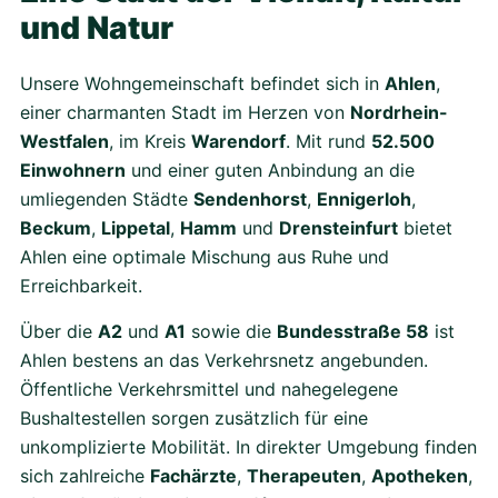
und Natur
Unsere Wohngemeinschaft befindet sich in
Ahlen
,
einer charmanten Stadt im Herzen von
Nordrhein-
Westfalen
, im Kreis
Warendorf
. Mit rund
52.500
Einwohnern
und einer guten Anbindung an die
umliegenden Städte
Sendenhorst
,
Ennigerloh
,
Beckum
,
Lippetal
,
Hamm
und
Drensteinfurt
bietet
Ahlen eine optimale Mischung aus Ruhe und
Erreichbarkeit.
Über die
A2
und
A1
sowie die
Bundesstraße 58
ist
Ahlen bestens an das Verkehrsnetz angebunden.
Öffentliche Verkehrsmittel und nahegelegene
Bushaltestellen sorgen zusätzlich für eine
unkomplizierte Mobilität. In direkter Umgebung finden
sich zahlreiche
Fachärzte
,
Therapeuten
,
Apotheken
,