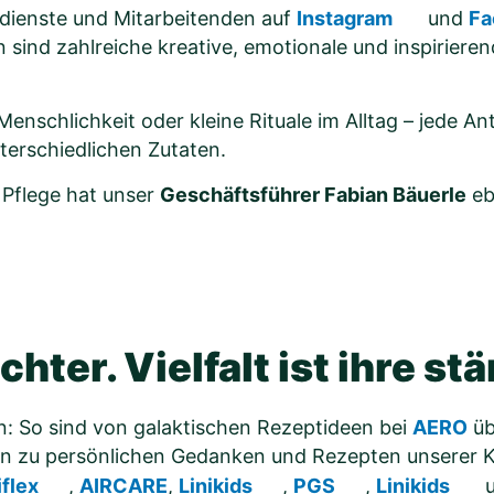
edienste und Mitarbeitenden auf
Instagram
und
Fa
sind zahlreiche kreative, emotionale und inspirieren
enschlichkeit oder kleine Rituale im Alltag – jede A
nterschiedlichen Zutaten.
 Pflege hat unser
Geschäftsführer Fabian Bäuerle
eb
chter. Vielfalt ist ihre st
en: So sind von galaktischen Rezeptideen bei
AERO
üb
hin zu persönlichen Gedanken und Rezepten unserer K
iflex
,
AIRCARE
,
Linikids
,
PGS
,
Linikids
u