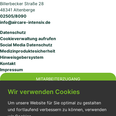
Billerbecker Straße 28
48341 Altenberge
02505/8090
info@aircare-intensiv.de
Datenschutz
Cookieverwaltung aufrufen
Social Media Datenschutz
Medizinproduktesicherheit
Hinweisgebersystem
Kontakt
Impressum
MITARBEITERZUGANG
Wir verwenden Cookies
Um unsere Website für Sie optimal zu gestalten
und fortlaufend verbessern zu können, verwenden
Seit 2015 sichern wir für unsere Patient*innen eine