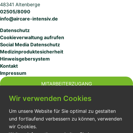
48341 Altenberge
02505/8090
info@aircare-intensiv.de
Datenschutz
Cookieverwaltung aufrufen
Social Media Datenschutz
Medizinproduktesicherheit
Hinweisgebersystem
Kontakt
Impressum
MITARBEITERZUGANG
Wir verwenden Cookies
Um unsere Website für Sie optimal zu gestalten
und fortlaufend verbessern zu können, verwenden
Seit 2015 sichern wir für unsere Patient*innen eine
wir Cookies.
qualitativ hochwertige Versorgung in der außerklinischen